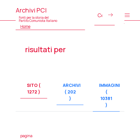
Archivi PCI
Fonti per la storia del
Partito Comunista Italiano
Home
risultati per
SITO (
ARCHIVI
IMMAGINI
1272 )
( 202
(
)
10381
)
pagina