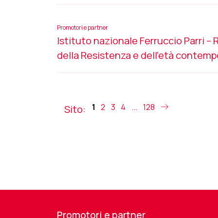
Promotori e partner
Istituto nazionale Ferruccio Parri – R
della Resistenza e dell’età contem
1
2
3
4
...
128
Sito:
Promotori e partner