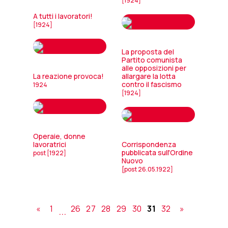
[1924]
A tutti i lavoratori!
[1924]
La proposta del
Partito comunista
alle opposizioni per
La reazione provoca!
allargare la lotta
contro il fascismo
1924
[1924]
Operaie, donne
lavoratrici
Corrispondenza
pubblicata sull'Ordine
post [1922]
Nuovo
[post 26.05.1922]
«
1
26
27
28
29
30
31
32
»
...