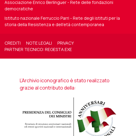
Associazione Enrico Berlinguer - Rete delle fondazioni
democratiche
Istituto nazionale Ferruccio Parri - Rete degli istituti per la
storia della Resistenza e dell'età contemporanea
CREDITI
NOTE LEGALI
PRIVACY
PARTNER TECNICO: REGESTA.EXE
L’Archivio iconografico è stato realizzato
grazie al contributo della: