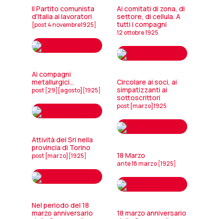
Il Partito comunista
Ai comitati di zona, di
d'Italia ai lavoratori
settore, di cellula. A
tutti i compagni
[post 4 novembre1925]
12 ottobre 1925
Ai compagni
metallurgici...
Circolare ai soci, ai
simpatizzanti ai
post [29][agosto][1925]
sottoscrittori
post [marzo]1925
Attività del Sri nella
provincia di Torino
18 Marzo
post [marzo][1925]
ante 18 marzo [1925]
Nel periodo del 18
marzo anniversario
18 marzo anniversario