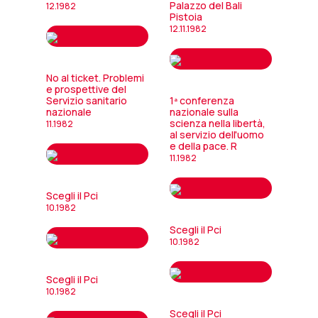
Palazzo del Bali
12.1982
Pistoia
12.11.1982
No al ticket. Problemi
e prospettive del
Servizio sanitario
1ª conferenza
nazionale
nazionale sulla
scienza nella libertà,
11.1982
al servizio dell'uomo
e della pace. R
11.1982
Scegli il Pci
10.1982
Scegli il Pci
10.1982
Scegli il Pci
10.1982
Scegli il Pci