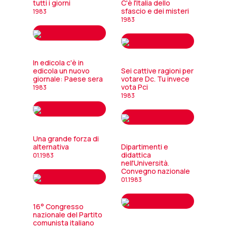
tutti i giorni
C'è l'Italia dello
sfascio e dei misteri
1983
1983
In edicola c'è in
edicola un nuovo
Sei cattive ragioni per
giornale: Paese sera
votare Dc. Tu invece
vota Pci
1983
1983
Una grande forza di
alternativa
Dipartimenti e
didattica
01.1983
nell'Università.
Convegno nazionale
01.1983
16° Congresso
nazionale del Partito
comunista italiano