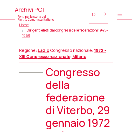
Archivi PCI
Fonti per la storia del
Partito Comunista Italiano
Home
Dirigenti eletti dai congressi delle federazioni 1945-
1989
Regione:
Lazio
Congresso nazionale:
1972 -
XIII Congresso nazionale, Milano
Congresso
della
federazione
di Viterbo, 29
gennaio 1972