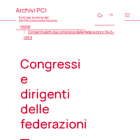
Archivi PCI
Fonti per la storia del
Partito Comunista Italiano
Home
Dirigenti eletti dai congressi delle federazioni 1945-
1989
Congressi
e
dirigenti
delle
federazioni
─