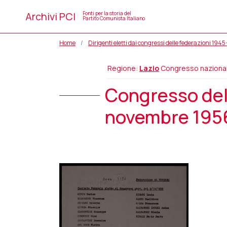
Archivi PCI
Fonti per la storia del
Partito Comunista Italiano
Home
Dirigenti eletti dai congressi delle federazioni 194
Regione:
Lazio
Congresso naziona
Congresso del
novembre 1956