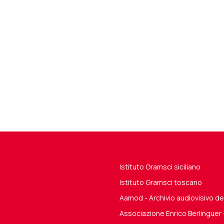
Istituto Gramsci siciliano
Istituto Gramsci toscano
Aamod - Archivio audiovisivo 
Associazione Enrico Berlinguer