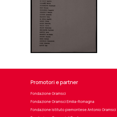
Promotori e partner
Fondazione Gramsci
Fondazione Gramsci Emilia-Romagna
Fondazione Istituto piemontese Antonio Gramsci