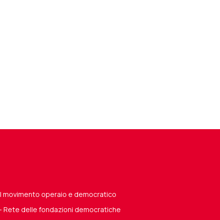
del movimento operaio e democratico
 - Rete delle fondazioni democratiche