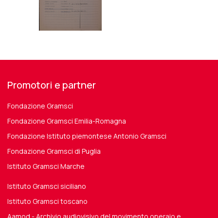
Promotori e partner
Fondazione Gramsci
Fondazione Gramsci Emilia-Romagna
Fondazione Istituto piemontese Antonio Gramsci
Fondazione Gramsci di Puglia
Istituto Gramsci Marche
Istituto Gramsci siciliano
Istituto Gramsci toscano
Aamod - Archivio audiovisivo del movimento operaio e