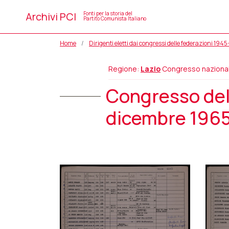
Archivi PCI
Fonti per la storia del
Partito Comunista Italiano
Home
Dirigenti eletti dai congressi delle federazioni 194
Regione:
Lazio
Congresso naziona
Congresso dell
dicembre 1965