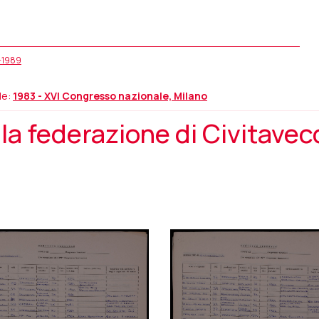
5-1989
le:
1983 - XVI Congresso nazionale, Milano
a federazione di Civitavec