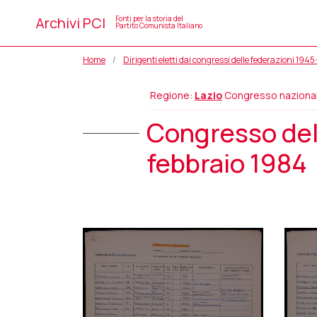
Archivi PCI
Fonti per la storia del
Partito Comunista Italiano
Home
Dirigenti eletti dai congressi delle federazioni 194
Regione:
Lazio
Congresso naziona
Congresso dell
febbraio 1984