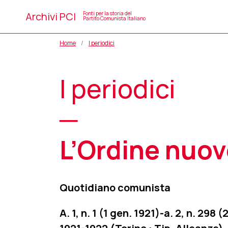
Archivi PCI
Fonti per la storia del
Partito Comunista Italiano
Home
I periodici
I periodici
─
L’Ordine nuo
Quotidiano comunista
A. 1, n. 1 (1 gen. 1921)-a. 2, n. 298 (