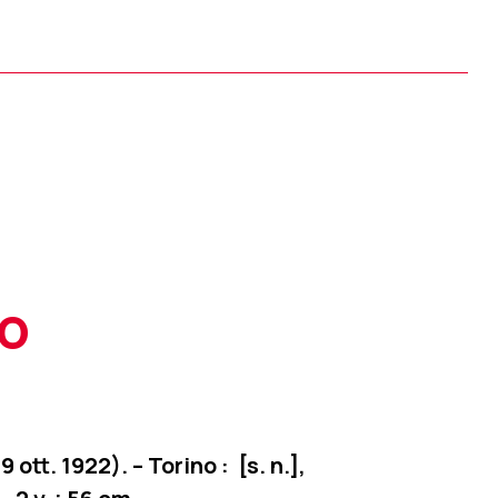
vo
29 ott. 1922). – Torino : [s. n.],