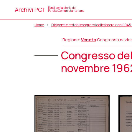
Archivi PCI
Fonti per la storia del
Partito Comunista Italiano
Home
Dirigenti eletti dai congressi delle federazioni 194
Regione:
Veneto
Congresso nazio
Congresso dell
novembre 1962