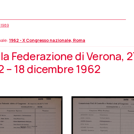
5-1989
nale:
1962 - X Congresso nazionale, Roma
a Federazione di Verona, 2
 – 18 dicembre 1962