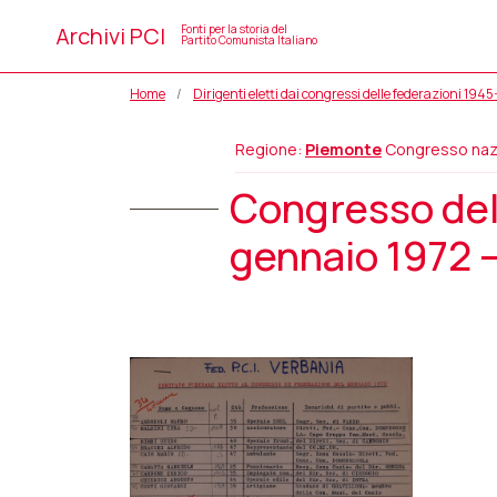
Archivi PCI
Fonti per la storia del
Partito Comunista Italiano
Home
Dirigenti eletti dai congressi delle federazioni 194
Regione:
Piemonte
Congresso naz
Congresso dell
gennaio 1972 –