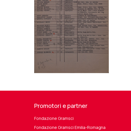
Promotori e partner
Fondazione Gramsci
Fondazione Gramsci Emilia-Romagna