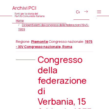
Archivi PCI
Fonti per la storia del
Partito Comunista Italiano
Home
Dirigenti eletti dai congressi delle federazioni 1945-
1989
Regione:
Piemonte
Congresso nazionale:
1975
- XIV Congresso nazionale, Roma
Congresso
della
federazione
di
Verbania, 15