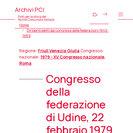
Archivi PCI
Fonti per la storia del
Partito Comunista Italiano
Home
Dirigenti eletti dai congressi delle federazioni 1945-
1989
Regione:
Friuli Venezia Giulia
Congresso
nazionale:
1979 - XV Congresso nazionale,
Roma
Congresso
della
federazione
di Udine, 22
febbraio 1979