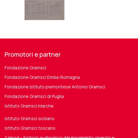
Promotori e partner
Fondazione Gramsci
Fondazione Gramsci Emilia-Romagna
Fondazione Istituto piemontese Antonio Gramsci
Fondazione Gramsci di Puglia
Istituto Gramsci Marche
Istituto Gramsci siciliano
Istituto Gramsci toscano
Aamod - Archivio audiovisivo del movimento operaio e