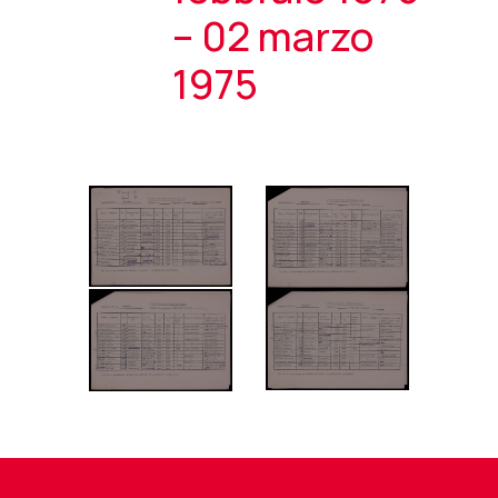
– 02 marzo
1975