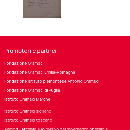
Promotori e partner
Fondazione Gramsci
Fondazione Gramsci Emilia-Romagna
Fondazione Istituto piemontese Antonio Gramsci
Fondazione Gramsci di Puglia
Istituto Gramsci Marche
Istituto Gramsci siciliano
Istituto Gramsci toscano
Aamod - Archivio audiovisivo del movimento operaio e