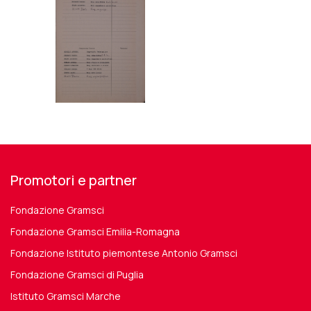
Promotori e partner
Fondazione Gramsci
Fondazione Gramsci Emilia-Romagna
Fondazione Istituto piemontese Antonio Gramsci
Fondazione Gramsci di Puglia
Istituto Gramsci Marche