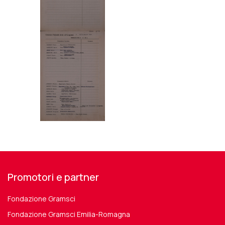
Promotori e partner
Fondazione Gramsci
Fondazione Gramsci Emilia-Romagna