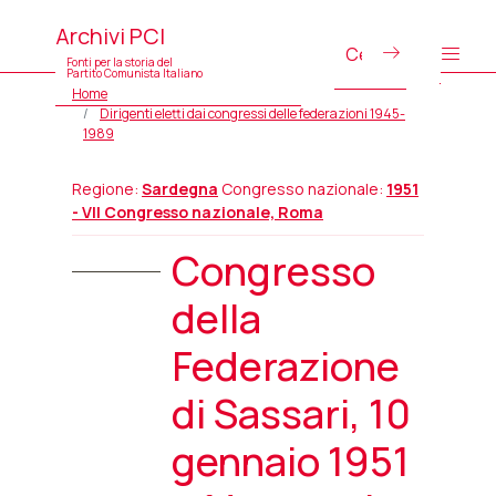
Archivi PCI
Fonti per la storia del
Partito Comunista Italiano
Home
Dirigenti eletti dai congressi delle federazioni 1945-
1989
Regione:
Sardegna
Congresso nazionale:
1951
- VII Congresso nazionale, Roma
Congresso
della
Federazione
di Sassari, 10
gennaio 1951