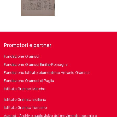
Promotori e partner
Fondazione Gramsci
Fondazione Gramsci Emilia-Romagna
Fondazione Istituto piemontese Antonio Gramsci
Fondazione Gramsci di Puglia
Istituto Gramsci Marche
Istituto Gramsci siciliano
Istituto Gramsci toscano
Aamod - Archivio audiovisivo del movimento operaio e