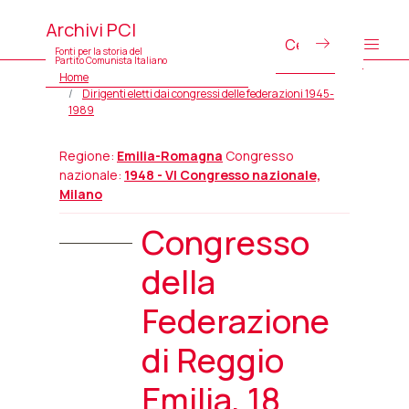
Archivi PCI
Fonti per la storia del
Partito Comunista Italiano
Home
Dirigenti eletti dai congressi delle federazioni 1945-
1989
Regione:
Emilia-Romagna
Congresso
nazionale:
1948 - VI Congresso nazionale,
Milano
Congresso
della
Federazione
di Reggio
Emilia, 18