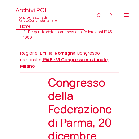
Archivi PCI
Fonti per la storia del
Partito Comunista Italiano
Home
Dirigenti eletti dai congressi delle federazioni 1945-
1989
Regione:
Emilia-Romagna
Congresso
nazionale:
1948 - VI Congresso nazionale,
Milano
Congresso
della
Federazione
di Parma, 20
dicembre