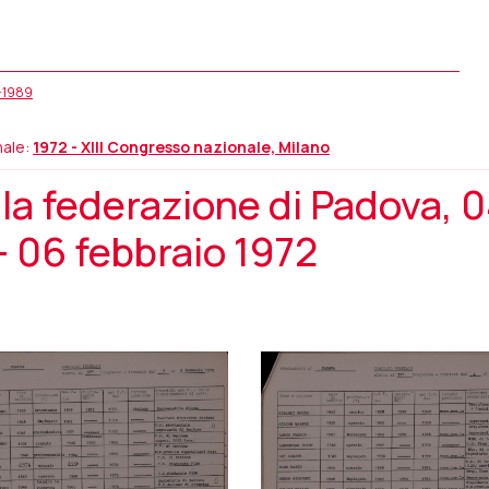
5-1989
nale:
1972 - XIII Congresso nazionale, Milano
la federazione di Padova, 
– 06 febbraio 1972