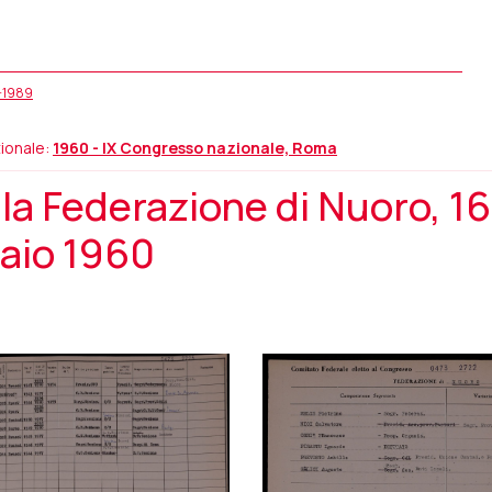
5-1989
ionale:
1960 - IX Congresso nazionale, Roma
la Federazione di Nuoro, 1
naio 1960