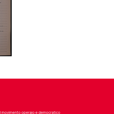
del movimento operaio e democratico