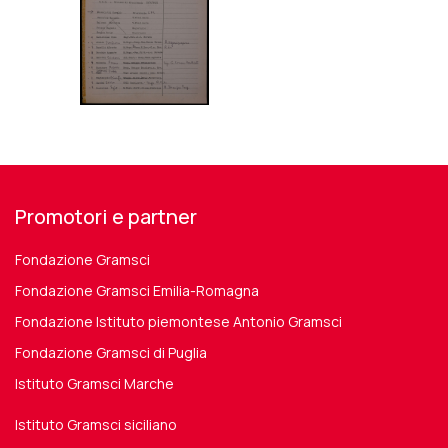
Promotori e partner
Fondazione Gramsci
Fondazione Gramsci Emilia-Romagna
Fondazione Istituto piemontese Antonio Gramsci
Fondazione Gramsci di Puglia
Istituto Gramsci Marche
Istituto Gramsci siciliano