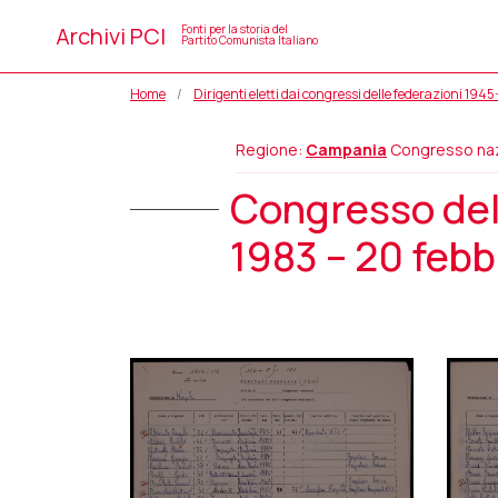
Archivi PCI
Fonti per la storia del
Partito Comunista Italiano
Home
Dirigenti eletti dai congressi delle federazioni 194
Regione:
Campania
Congresso naz
Congresso dell
1983 – 20 febb