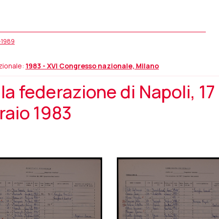
5-1989
ionale:
1983 - XVI Congresso nazionale, Milano
a federazione di Napoli, 17
raio 1983