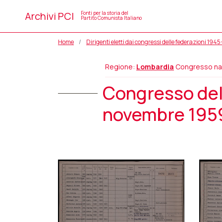
Archivi PCI
Fonti per la storia del
Partito Comunista Italiano
Home
Dirigenti eletti dai congressi delle federazioni 194
Regione:
Lombardia
Congresso na
Congresso dell
novembre 1959