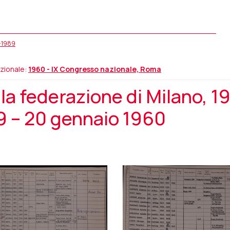
5-1989
zionale:
1960 - IX Congresso nazionale, Roma
a federazione di Milano, 1
 – 20 gennaio 1960