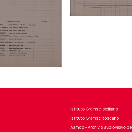
Istituto Gramsci siciliano
Istituto Gramsci toscano
Aamod - Archivio audiovisivo 