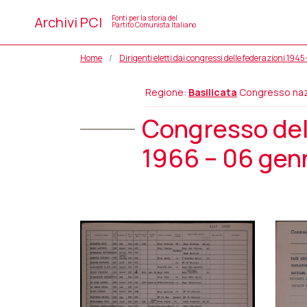
Archivi PCI
Fonti per la storia del
Partito Comunista Italiano
Home
Dirigenti eletti dai congressi delle federazioni 194
Regione:
Basilicata
Congresso naz
Congresso dell
1966 – 06 gen