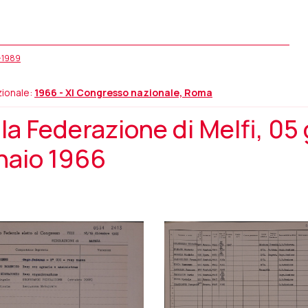
5-1989
ionale:
1966 - XI Congresso nazionale, Roma
a Federazione di Melfi, 05
naio 1966