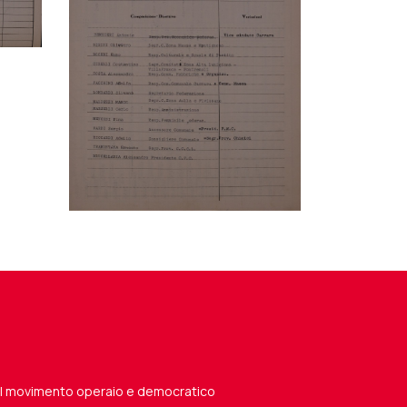
del movimento operaio e democratico