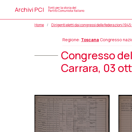
Archivi PCI
Fonti per la storia del
Partito Comunista Italiano
Home
Dirigenti eletti dai congressi delle federazioni 194
Regione:
Toscana
Congresso nazi
Congresso del
Carrara, 03 ot