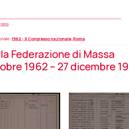
5-1989
onale:
1962 - X Congresso nazionale, Roma
la Federazione di Massa
tobre 1962 – 27 dicembre 1