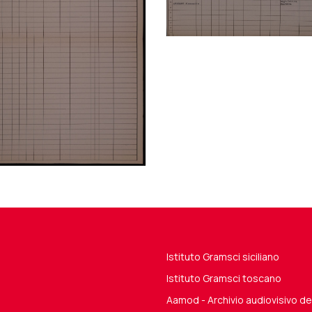
Istituto Gramsci siciliano
Istituto Gramsci toscano
Aamod - Archivio audiovisivo 