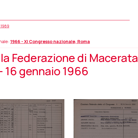
5-1989
nale:
1966 - XI Congresso nazionale, Roma
la Federazione di Macerata
– 16 gennaio 1966