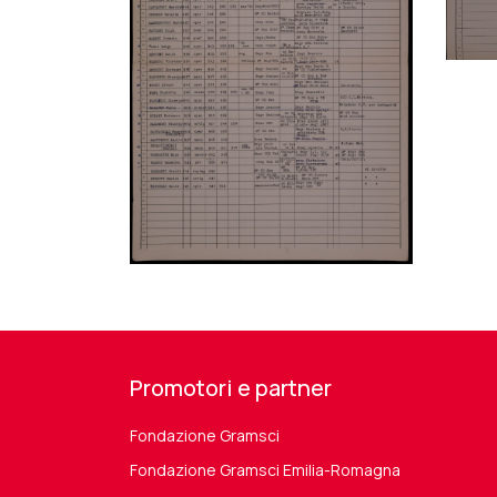
Promotori e partner
Fondazione Gramsci
Fondazione Gramsci Emilia-Romagna