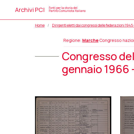
Archivi PCI
Fonti per la storia del
Partito Comunista Italiano
Home
Dirigenti eletti dai congressi delle federazioni 194
Regione:
Marche
Congresso nazio
Congresso del
gennaio 1966 