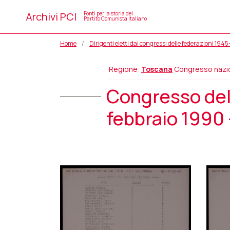
Archivi PCI
Fonti per la storia del
Partito Comunista Italiano
Home
Dirigenti eletti dai congressi delle federazioni 194
Regione:
Toscana
Congresso nazi
Congresso dell
febbraio 1990 