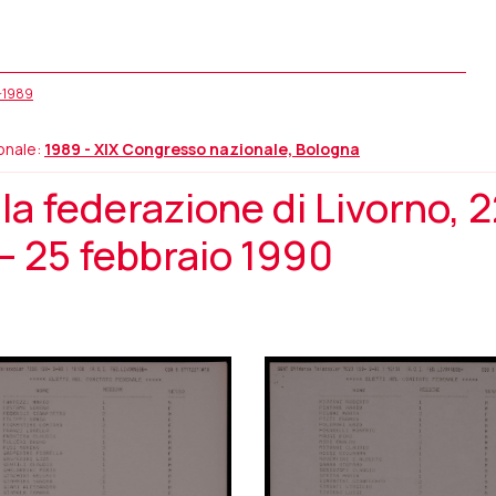
5-1989
onale:
1989 - XIX Congresso nazionale, Bologna
a federazione di Livorno, 
– 25 febbraio 1990