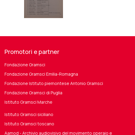
Promotori e partner
Fondazione Gramsci
Fondazione Gramsci Emilia-Romagna
Fondazione Istituto piemontese Antonio Gramsci
Fondazione Gramsci di Puglia
Istituto Gramsci Marche
Istituto Gramsci siciliano
Istituto Gramsci toscano
Aamod - Archivio audiovisivo del movimento operaio e