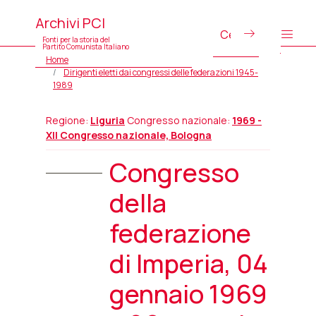
Archivi PCI
Fonti per la storia del
Partito Comunista Italiano
Home
Dirigenti eletti dai congressi delle federazioni 1945-
1989
Regione:
Liguria
Congresso nazionale:
1969 -
XII Congresso nazionale, Bologna
Congresso
della
federazione
di Imperia, 04
gennaio 1969