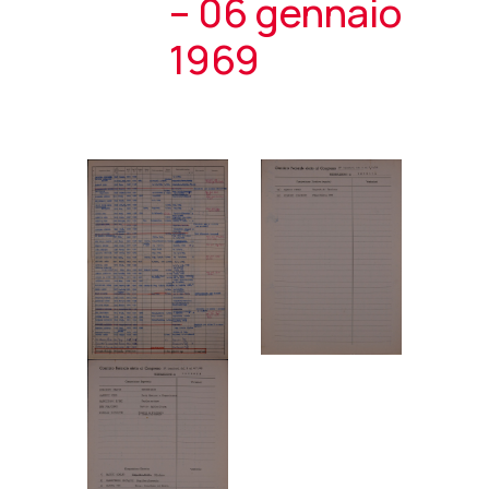
– 06 gennaio
1969