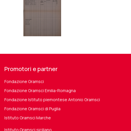
Promotori e partner
Fondazione Gramsci
Fondazione Gramsci Emilia-Romagna
Fondazione Istituto piemontese Antonio Gramsci
Fondazione Gramsci di Puglia
Istituto Gramsci Marche
Istituto Gramsci siciliano