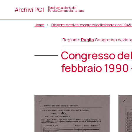
Archivi PCI
Fonti per la storia del
Partito Comunista Italiano
Home
Dirigenti eletti dai congressi delle federazioni 194
Regione:
Puglia
Congresso nazion
Congresso dell
febbraio 1990 