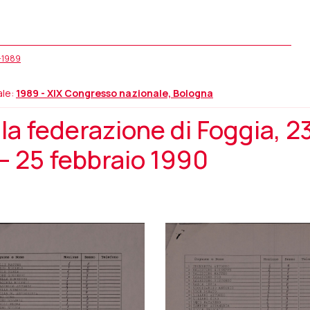
5-1989
ale:
1989 - XIX Congresso nazionale, Bologna
a federazione di Foggia, 2
– 25 febbraio 1990