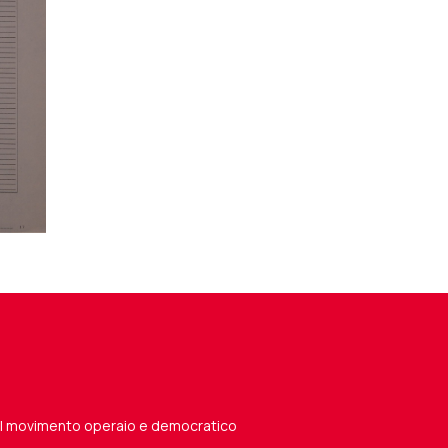
del movimento operaio e democratico