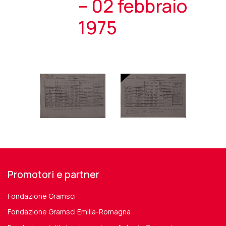
– 02 febbraio
1975
Promotori e partner
Fondazione Gramsci
Fondazione Gramsci Emilia-Romagna