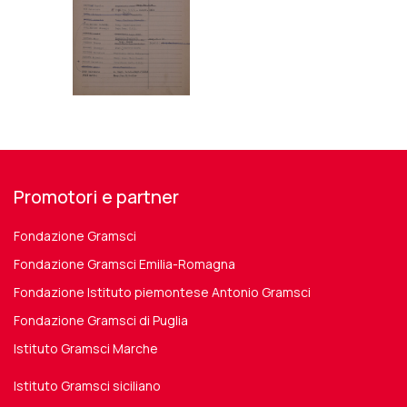
Promotori e partner
Fondazione Gramsci
Fondazione Gramsci Emilia-Romagna
Fondazione Istituto piemontese Antonio Gramsci
Fondazione Gramsci di Puglia
Istituto Gramsci Marche
Istituto Gramsci siciliano