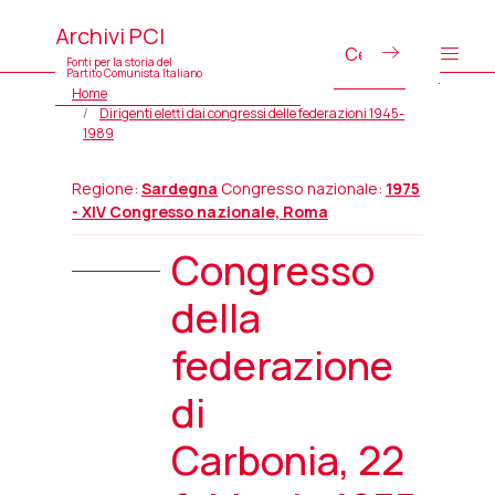
Archivi PCI
Fonti per la storia del
Partito Comunista Italiano
Home
Dirigenti eletti dai congressi delle federazioni 1945-
1989
Regione:
Sardegna
Congresso nazionale:
1975
- XIV Congresso nazionale, Roma
Congresso
della
federazione
di
Carbonia, 22