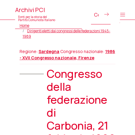
Archivi PCI
Fonti per la storia del
Partito Comunista Italiano
Home
Dirigenti eletti dai congressi delle federazioni 1945-
1989
Regione:
Sardegna
Congresso nazionale:
1986
- XVII Congresso nazionale, Firenze
Congresso
della
federazione
di
Carbonia, 21