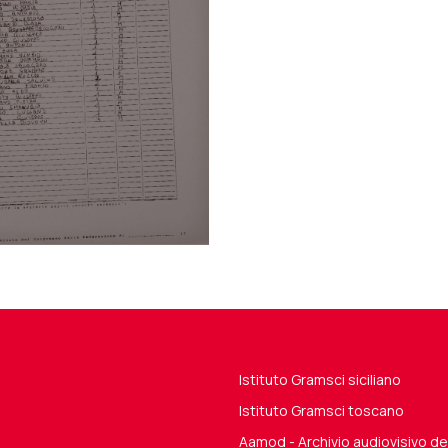
Istituto Gramsci siciliano
Istituto Gramsci toscano
Aamod - Archivio audiovisivo 