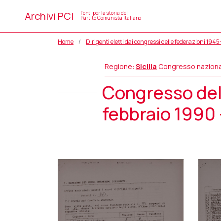
Archivi PCI
Fonti per la storia del
Partito Comunista Italiano
Home
Dirigenti eletti dai congressi delle federazioni 194
Regione:
Sicilia
Congresso naziona
Congresso dell
febbraio 1990 