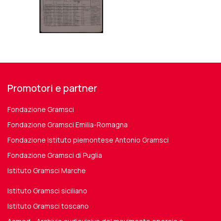
Promotori e partner
Fondazione Gramsci
Fondazione Gramsci Emilia-Romagna
Fondazione Istituto piemontese Antonio Gramsci
Fondazione Gramsci di Puglia
Istituto Gramsci Marche
Istituto Gramsci siciliano
Istituto Gramsci toscano