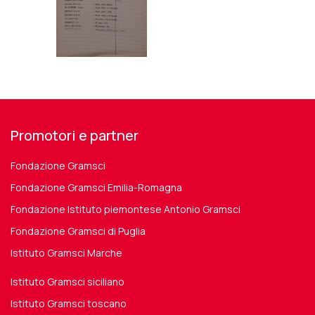
Promotori e partner
Fondazione Gramsci
Fondazione Gramsci Emilia-Romagna
Fondazione Istituto piemontese Antonio Gramsci
Fondazione Gramsci di Puglia
Istituto Gramsci Marche
Istituto Gramsci siciliano
Istituto Gramsci toscano