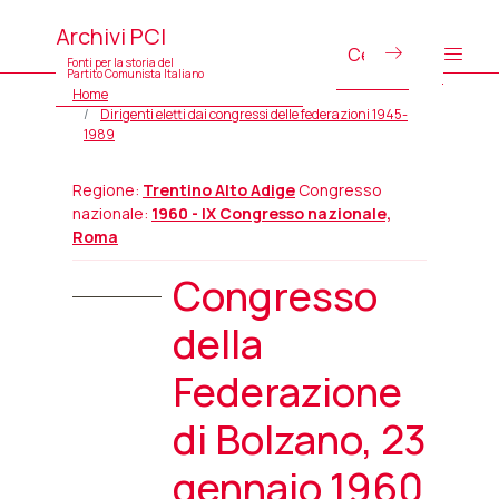
Archivi PCI
Fonti per la storia del
Partito Comunista Italiano
Home
Dirigenti eletti dai congressi delle federazioni 1945-
1989
Regione:
Trentino Alto Adige
Congresso
nazionale:
1960 - IX Congresso nazionale,
Roma
Congresso
della
Federazione
di Bolzano, 23
gennaio 1960