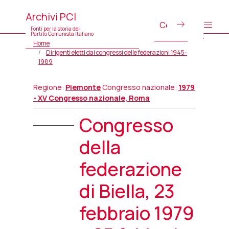
Archivi PCI
Fonti per la storia del
Partito Comunista Italiano
Home
Dirigenti eletti dai congressi delle federazioni 1945-
1989
Regione:
Piemonte
Congresso nazionale:
1979
- XV Congresso nazionale, Roma
Congresso
della
federazione
di Biella, 23
febbraio 1979