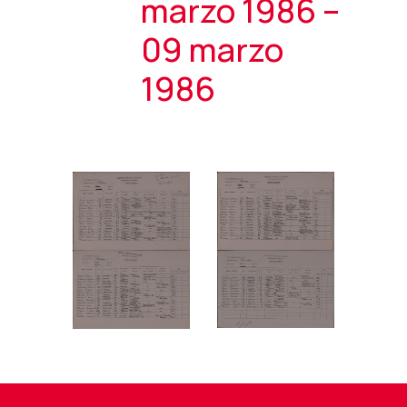
marzo 1986 –
09 marzo
1986