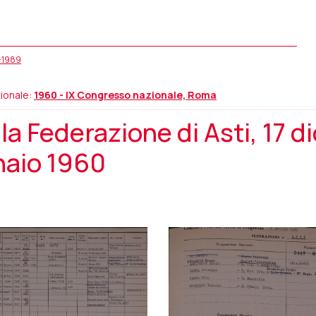
5-1989
ionale:
1960 - IX Congresso nazionale, Roma
a Federazione di Asti, 17 
naio 1960