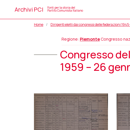
Archivi PCI
Fonti per la storia del
Partito Comunista Italiano
Home
Dirigenti eletti dai congressi delle federazioni 194
Regione:
Piemonte
Congresso naz
Congresso dell
1959 – 26 gen