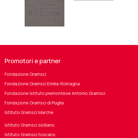
Promotori e partner
Fondazione Gramsci
Fondazione Gramsci Emilia-Romagna
Fondazione Istituto piemontese Antonio Gramsci
Fondazione Gramsci di Puglia
Istituto Gramsci Marche
Istituto Gramsci siciliano
Istituto Gramsci toscano