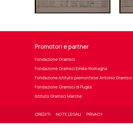
Promotori e partner
Fondazione Gramsci
Fondazione Gramsci Emilia-Romagna
Fondazione Istituto piemontese Antonio Gramsci
Fondazione Gramsci di Puglia
Istituto Gramsci Marche
CREDITI
NOTE LEGALI
PRIVACY