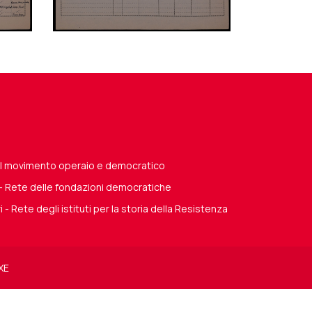
del movimento operaio e democratico
 - Rete delle fondazioni democratiche
i - Rete degli istituti per la storia della Resistenza
XE