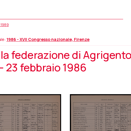
5-1989
le:
1986 - XVII Congresso nazionale, Firenze
a federazione di Agrigento
– 23 febbraio 1986