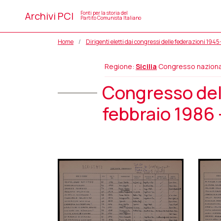
Archivi PCI
Fonti per la storia del
Partito Comunista Italiano
Home
Dirigenti eletti dai congressi delle federazioni 194
Regione:
Sicilia
Congresso naziona
Congresso dell
febbraio 1986 