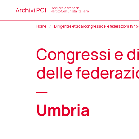
Archivi PCI
Fonti per la storia del
Partito Comunista Italiano
Home
Dirigenti eletti dai congressi delle federazioni 194
Congressi e di
delle federazi
─
Umbria