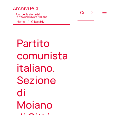
Archivi PCI
Fonti per la storia del
Partito Comunista Italiano
Home
Gli archivi
Partito
comunista
italiano.
Sezione
di
Moiano