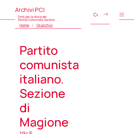
Archivi PCI
Fonti per la storia del
Partito Comunista Italiano
Home
Gli archivi
Partito
comunista
italiano.
Sezione
di
Magione
1945